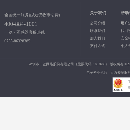
关于我们
帮助
全国统一服务热线(仅收市话费)
400-884-1001
公司介绍
用户
联系我们
找回
一览・互感器客服热线
加入我们
安全
0755-86328385
支付方式
个人
深圳市一览网络股份有限公司（股票代码：833680） 版权所有 ©2006
电子营业执照
人力资源服